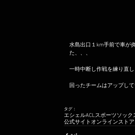
水島出口１km手前で車が
た、、、
一時中断し作戦を練り直し
回ったチームはアップして
タグ：
エシェル
ACL
スポーツソック
公式サイト
オンラインストア