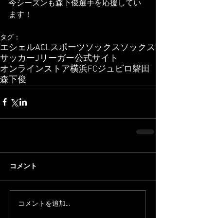
今シーズンも森下俊選手を応援してい
ます！
タグ：
エシェル
ACL
スポーツソックス
ソックス
サッカー
Jリーガー
公式サイト
オンラインストア
横浜FC
ジュビロ磐田
森下俊
コメント
コメントを追加…