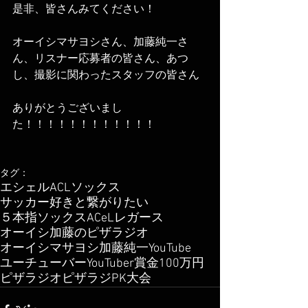
是非、皆さんみてください！
オーイシマサヨシさん、加藤純一さ
ん、リスナー応募者の皆さん、あつ
し、撮影に関わったスタッフの皆さん
ありがとうございまし
た！！！！！！！！！！！！
タグ：
エシェル
ACL
ソックス
サッカー好きと繋がりたい
５本指ソックス
ACeL
レガース
オーイシ加藤のピザラジオ
オーイシマサヨシ
加藤純一
YouTube
ユーチューバー
YouTuber
賞金
100万円
ピザラジオ
ピザラジ
PK大会